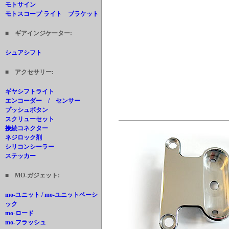
モトサイン
モトスコープ ライト ブラケット
■ ギアインジケーター:
シュアシフト
■ アクセサリー:
ギヤシフトライト
エンコーダー / センサー
プッシュボタン
スクリューセット
接続コネクター
ネジロック剤
シリコンシーラー
ステッカー
■ MO-ガジェット:
mo-ユニット / mo-ユニットベーシ
ック
mo-ロード
mo-フラッシュ