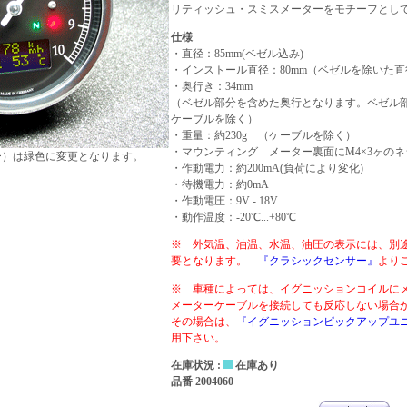
リティッシュ・スミスメーターをモチーフとし
仕様
・直径：85mm(ベゼル込み)
・インストール直径：80mm（ベゼルを除いた直
・奥行き：34mm
（ベゼル部分を含めた奥行となります。ベゼル部分
ケーブルを除く）
・重量：約230g （ケーブルを除く）
・マウンティング メーター裏面にM4×3ヶのネ
ー）は緑色に変更となります。
・作動電力：約200mA(負荷により変化)
・待機電力：約0mA
・作動電圧：9V - 18V
・動作温度：-20℃...+80℃
※ 外気温、油温、水温、油圧の表示には、別
要となります。
『クラシックセンサー』
より
※ 車種によっては、イグニッションコイルに
メーターケーブルを接続しても反応しない場
その場合は、
『イグニッションピックアップユ
用下さい。
在庫状況 :
在庫あり
品番 2004060