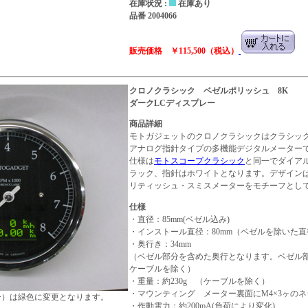
在庫状況 :
在庫あり
品番 2004066
販売価格 ￥115,500（税込）
クロノクラシック ベゼルポリッシュ 8K
ダークLCディスプレー
商品詳細
モトガジェットのクロノクラシックはクラシッ
アナログ指針タイプの多機能デジタルメーター
仕様は
モトスコープクラシック
と同一でダイア
ラック、指針はホワイトとなります。デザイン
リティッシュ・スミスメーターをモチーフとし
仕様
・直径：85mm(ベゼル込み)
・インストール直径：80mm（ベゼルを除いた直
・奥行き：34mm
（ベゼル部分を含めた奥行となります。ベゼル部分
ケーブルを除く）
・重量：約230g （ケーブルを除く）
・マウンティング メーター裏面にM4×3ヶのネ
ー）は緑色に変更となります。
・作動電力：約200mA(負荷により変化)