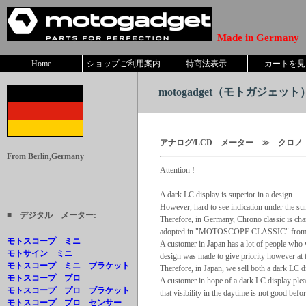
Made in Germany
Home
ショップご利用案内
特商法表示
カートを見
motogadget
（モトガジェット）
アナログ/LCD メーター ≫ クロノ
From Berlin,Germany
Attention !
A dark LC display is superior in a design.
However, hard to see indication under the su
■ デジタル メーター:
Therefore, in Germany, Chrono classic is cha
adopted in "MOTOSCOPE CLASSIC" from a 
モトスコープ ミニ
A customer in Japan has a lot of people who
モトサイン ミニ
design was made to give priority however at t
モトスコープ ミニ ブラケット
Therefore, in Japan, we sell both a dark LC d
モトスコープ プロ
A customer in hope of a dark LC display plea
モトスコープ プロ ブラケット
that visibility in the daytime is not good befo
モトスコープ プロ センサー