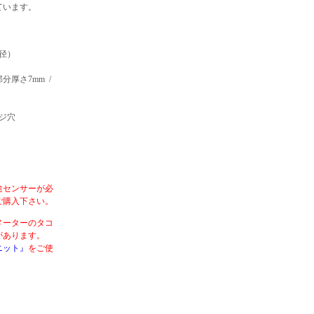
ています。
径）
厚さ7mm /
ジ穴
途センサーが必
ご購入下さい。
メーターのタコ
合があります。
ニット』
をご使