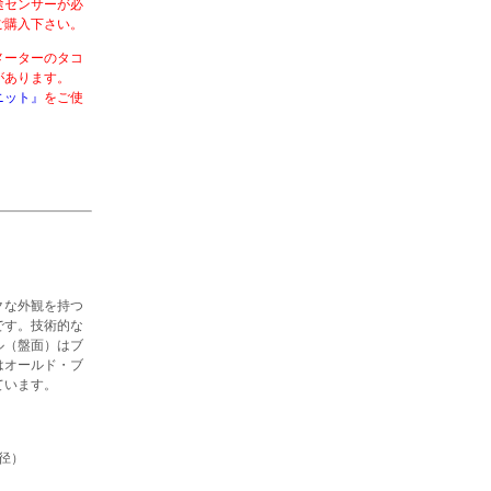
途センサーが必
ご購入下さい。
メーターのタコ
合があります。
ニット』
をご使
クな外観を持つ
です。技術的な
ル（盤面）はブ
はオールド・ブ
ています。
径）