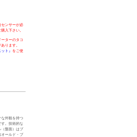
途センサーが必
ご購入下さい。
メーターのタコ
合があります。
ニット』
をご使
クな外観を持つ
です。技術的な
ル（盤面）はブ
はオールド・ブ