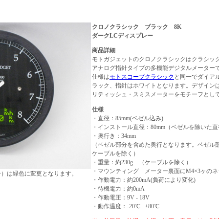
クロノクラシック ブラック 8K
ダークLCディスプレー
商品詳細
モトガジェットのクロノクラシックはクラシッ
アナログ指針タイプの多機能デジタルメーター
仕様は
モトスコープクラシック
と同一でダイア
ラック、指針はホワイトとなります。デザイン
リティッシュ・スミスメーターをモチーフとし
仕様
・直径：85mm(ベゼル込み)
・インストール直径：80mm（ベゼルを除いた直
・奥行き：34mm
（ベゼル部分を含めた奥行となります。ベゼル部分
ケーブルを除く）
・重量：約230g （ケーブルを除く）
・マウンティング メーター裏面にM4×3ヶのネ
ー）は緑色に変更となります。
・作動電力：約200mA(負荷により変化)
・待機電力：約0mA
・作動電圧：9V - 18V
・動作温度：-20℃...+80℃