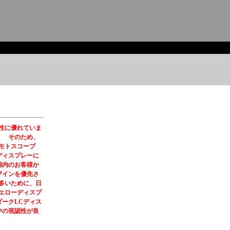
性に優れていま
。 そのため、
『モトスコープ
ディスプレーに
国内のお客様か
ザインを優先さ
多いために、日
エローディスプ
ークLCディス
中の視認性が良