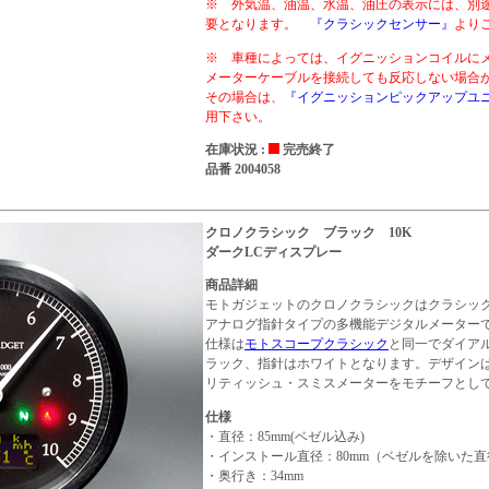
※ 外気温、油温、水温、油圧の表示には、別
要となります。
『クラシックセンサー』
より
※ 車種によっては、イグニッションコイルに
メーターケーブルを接続しても反応しない場
その場合は、
『イグニッションピックアップユ
用下さい。
在庫状況 :
完売終了
品番 2004058
クロノクラシック ブラック 10K
ダークLCディスプレー
商品詳細
モトガジェットのクロノクラシックはクラシッ
アナログ指針タイプの多機能デジタルメーター
仕様は
モトスコープクラシック
と同一でダイア
ラック、指針はホワイトとなります。デザイン
リティッシュ・スミスメーターをモチーフとし
仕様
・直径：85mm(ベゼル込み)
・インストール直径：80mm（ベゼルを除いた直
・奥行き：34mm