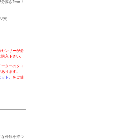
厚さ7mm /
ジ穴
途センサーが必
ご購入下さい。
メーターのタコ
合があります。
ニット』
をご使
クな外観を持つ