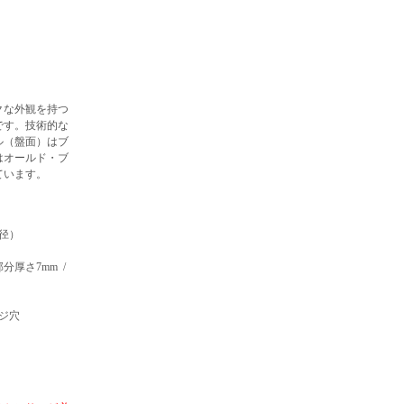
クな外観を持つ
です。技術的な
ル（盤面）はブ
はオールド・ブ
ています。
径）
厚さ7mm /
ジ穴