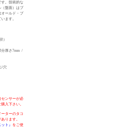
です。技術的な
ル（盤面）はブ
はオールド・ブ
ています。
径）
厚さ7mm /
ジ穴
途センサーが必
ご購入下さい。
メーターのタコ
合があります。
ニット』
をご使