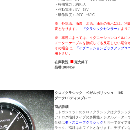
・待機電力：約0mA
・作動電圧：9V - 18V
・動作温度：-20℃...+80℃
※ 外気温、油温、水温、油圧の表示には、別
要となります。
『クラシックセンサー』
より
※ 車種によっては、イグニッションコイルに
メーターケーブルを接続しても反応しない場
その場合は、
『イグニッションピックアップユ
用下さい。
在庫状況 :
完売終了
品番 2004059
クロノクラシック ベゼルポリッシュ 10K
ダークLCディスプレー
商品詳細
モトガジェットのクロノクラシックはクラシッ
アナログ指針タイプの多機能デジタルメーター
仕様は
モトスコープクラシック
と同一でダイア
ラック、指針はホワイトとなります。デザイン