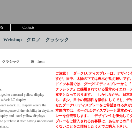
る
Contacts
 Webshop クロノ クラシック
 クラシック 16 Item
ご注意！ ダークLCディスプレーは、デザイン
すが、日中、太陽の下では表示が見え難いです
ドイツ本国では、ダークLCディスプレーから
n.
クラシック』に採用されている通常のイエロー
nged to a normal yellow display
変更となっております。 しかしながら、日本
dark LC display.
ら、多少、日中の視認性を犠牲にしてでも、デ
 want a dark LC display where the
せたダークLCディスプレーをご希望される声が
he expense of the visibility in daytime.
本国内では、ダークLCディスプレーと通常のイ
isplay and usual yellow displays.
レーを併売致します。 デザイン性を優先してダ
se purchase it after having understood
プレーをご購入されるお客様は、あらかじめ日
rehand.
くないことをご理解したうえでご購入下さい。