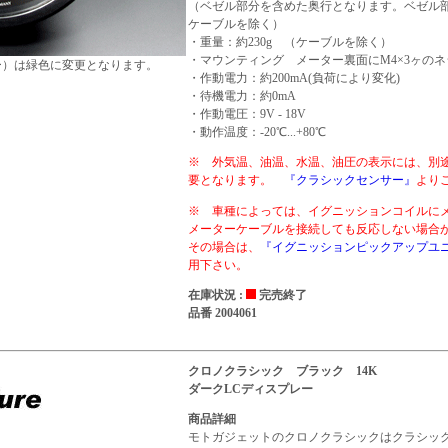
（ベゼル部分を含めた奥行となります。ベゼル部分
ケーブルを除く）
・重量：約230g （ケーブルを除く）
・マウンティング メーター裏面にM4×3ヶのネ
ー）は緑色に変更となります。
・作動電力：約200mA(負荷により変化)
・待機電力：約0mA
・作動電圧：9V - 18V
・動作温度：-20℃...+80℃
※ 外気温、油温、水温、油圧の表示には、別
要となります。
『クラシックセンサー』
より
※ 車種によっては、イグニッションコイルに
メーターケーブルを接続しても反応しない場
その場合は、
『イグニッションピックアップユ
用下さい。
在庫状況 :
完売終了
品番 2004061
クロノクラシック ブラック 14K
ダークLCディスプレー
商品詳細
モトガジェットのクロノクラシックはクラシッ