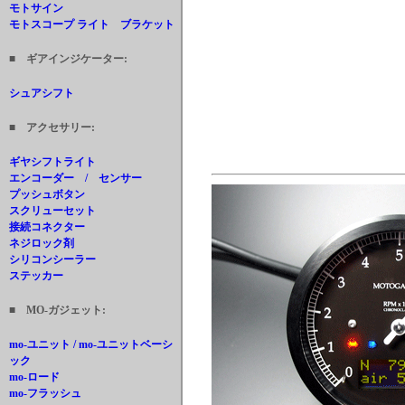
モトサイン
モトスコープ ライト ブラケット
■ ギアインジケーター:
シュアシフト
■ アクセサリー:
ギヤシフトライト
エンコーダー / センサー
プッシュボタン
スクリューセット
接続コネクター
ネジロック剤
シリコンシーラー
ステッカー
■ MO-ガジェット:
mo-ユニット / mo-ユニットベーシ
ック
mo-ロード
mo-フラッシュ