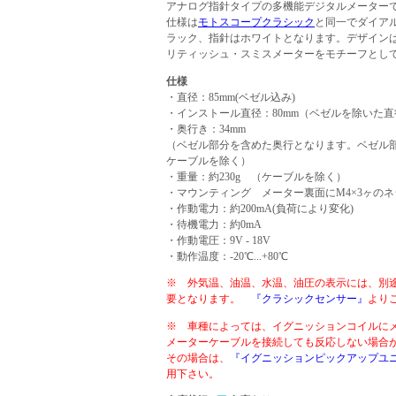
アナログ指針タイプの多機能デジタルメーター
仕様は
モトスコープクラシック
と同一でダイア
ラック、指針はホワイトとなります。デザイン
リティッシュ・スミスメーターをモチーフとし
仕様
・直径：85mm(ベゼル込み)
・インストール直径：80mm（ベゼルを除いた直
・奥行き：34mm
（ベゼル部分を含めた奥行となります。ベゼル部分
ケーブルを除く）
・重量：約230g （ケーブルを除く）
・マウンティング メーター裏面にM4×3ヶのネ
・作動電力：約200mA(負荷により変化)
・待機電力：約0mA
・作動電圧：9V - 18V
・動作温度：-20℃...+80℃
※ 外気温、油温、水温、油圧の表示には、別
要となります。
『クラシックセンサー』
より
※ 車種によっては、イグニッションコイルに
メーターケーブルを接続しても反応しない場
その場合は、
『イグニッションピックアップユ
用下さい。