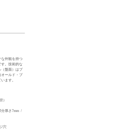
クな外観を持つ
です。技術的な
ル（盤面）はブ
はオールド・ブ
ています。
径）
厚さ7mm /
ジ穴