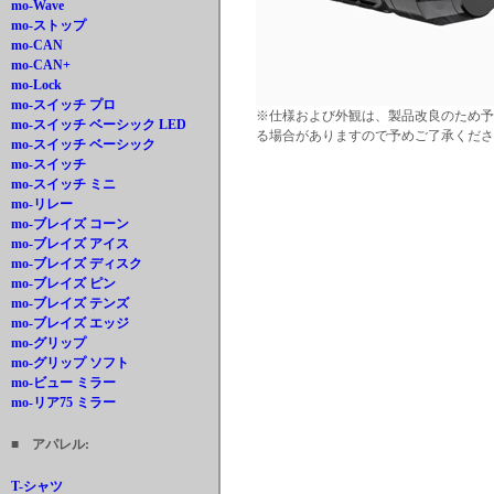
mo-Wave
mo-ストップ
mo-CAN
mo-CAN+
mo-Lock
mo-スイッチ プロ
※仕様および外観は、製品改良のため予
mo-スイッチ ベーシック LED
る場合がありますので予めご了承くださ
mo-スイッチ ベーシック
mo-スイッチ
mo-スイッチ ミニ
mo-リレー
mo-ブレイズ コーン
mo-ブレイズ アイス
mo-ブレイズ ディスク
mo-ブレイズ ピン
mo-ブレイズ テンズ
mo-ブレイズ エッジ
mo-グリップ
mo-グリップ ソフト
mo-ビュー ミラー
mo-リア75 ミラー
■ アパレル:
T-シャツ