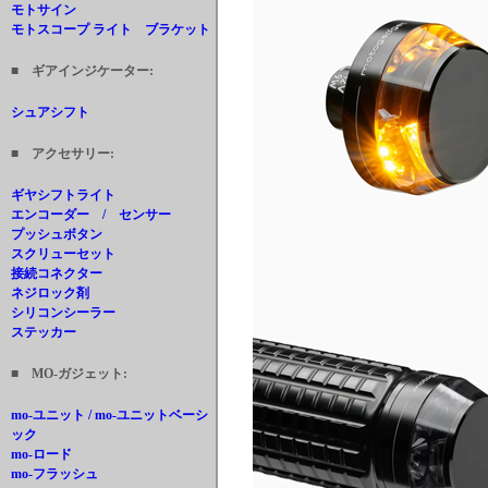
モトサイン
モトスコープ ライト ブラケット
■ ギアインジケーター:
シュアシフト
■ アクセサリー:
ギヤシフトライト
エンコーダー / センサー
プッシュボタン
スクリューセット
接続コネクター
ネジロック剤
シリコンシーラー
ステッカー
■ MO-ガジェット:
mo-ユニット / mo-ユニットベーシ
ック
mo-ロード
mo-フラッシュ