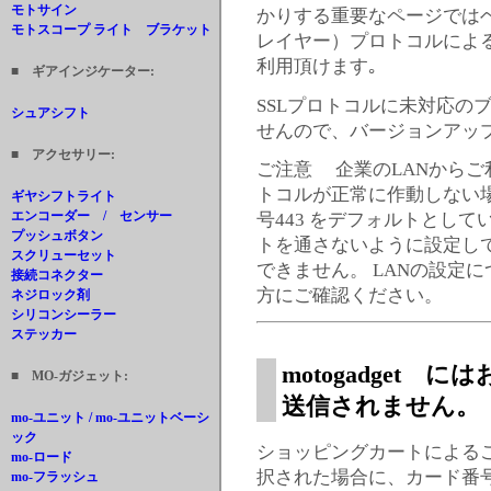
モトサイン
かりする重要なページではベ
モトスコープ ライト ブラケット
レイヤー）プロトコルによ
利用頂けます｡
■ ギアインジケーター:
SSLプロトコルに未対応の
シュアシフト
せんので、バージョンアッ
■ アクセサリー:
ご注意 企業のLANからご
トコルが正常に作動しない場
ギヤシフトライト
エンコーダー / センサー
号443 をデフォルトとし
プッシュボタン
トを通さないように設定して
スクリューセット
できません。 LANの設定
接続コネクター
方にご確認ください。
ネジロック剤
シリコンシーラー
ステッカー
motogadget
■ MO-ガジェット:
送信されません。
mo-ユニット / mo-ユニットベーシ
ック
ショッピングカートによる
mo-ロード
択された場合に、カード番
mo-フラッシュ