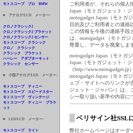
ご利用者が、それらの個人情報を
モトスコープ プロ BMW
Japan（モトガジェット
■ アナログ/LCD メーター:
motogadget Japa
目的及びご利用者との連絡
クロノクラシック2
この情報を今後の連絡手段
クロノクラシック2 ブラケット
クロノクラシック2 センサー
は、motogadget （
モトスコープ クラシック
尊重し、データを廃棄しま
クロノ クラシック
クラシック ブラケット
motogadget Japan（モ
ハーレー アダプターキット
Japan（モトガジェット
クラシック センサー
（http://www.motog
■ 小型アナログ/LED メーター:
motogadget Japa
ェブ・サイトへのリンクが含まれ
モトスコープ ティニー
ジェット・ジャパン）は、
モトスコープ スピードスター
シー取り扱い基準や内容に
モトスコープ ヴィンテージ
モトスコープ ティニー ブラケ
ット
ベリサイン社SSL
■ LED/LCD メーター:
弊社ホームページはオーダ
モトスコープ ライト