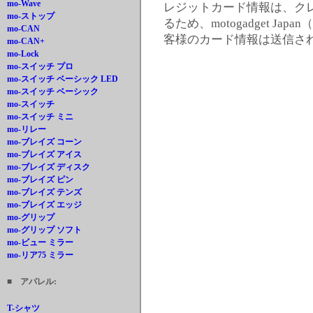
mo-Wave
レジットカード情報は、ク
mo-ストップ
るため、motogadget 
mo-CAN
客様のカード情報は送信さ
mo-CAN+
mo-Lock
mo-スイッチ プロ
mo-スイッチ ベーシック LED
mo-スイッチ ベーシック
mo-スイッチ
mo-スイッチ ミニ
mo-リレー
mo-ブレイズ コーン
mo-ブレイズ アイス
mo-ブレイズ ディスク
mo-ブレイズ ピン
mo-ブレイズ テンズ
mo-ブレイズ エッジ
mo-グリップ
mo-グリップ ソフト
mo-ビュー ミラー
mo-リア75 ミラー
■ アパレル:
T-シャツ