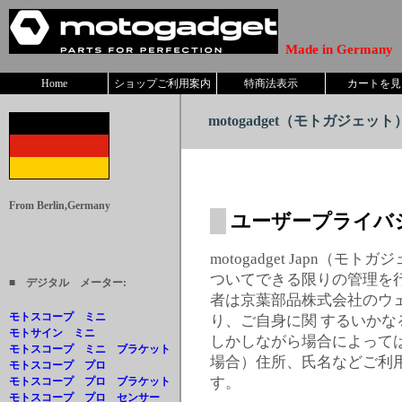
Made in Germany
Home
ショップご利用案内
特商法表示
カートを見
motogadget
（モトガジェット）
From Berlin,Germany
ユーザープライバ
motogadget Japn
ついてできる限りの管理を
■ デジタル メーター:
者は京葉部品株式会社のウ
モトスコープ ミニ
り、ご自身に関 するいか
モトサイン ミニ
しかしながら場合によって
モトスコープ ミニ ブラケット
場合）住所、氏名などご利
モトスコープ プロ
す。
モトスコープ プロ ブラケット
モトスコープ プロ センサー