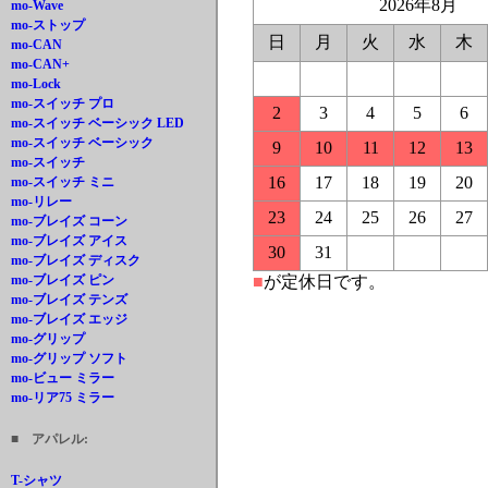
2026年8月
mo-Wave
mo-ストップ
日
月
火
水
木
mo-CAN
mo-CAN+
mo-Lock
mo-スイッチ プロ
2
3
4
5
6
mo-スイッチ ベーシック LED
mo-スイッチ ベーシック
9
10
11
12
13
mo-スイッチ
16
17
18
19
20
mo-スイッチ ミニ
mo-リレー
23
24
25
26
27
mo-ブレイズ コーン
mo-ブレイズ アイス
30
31
mo-ブレイズ ディスク
■
が定休日です。
mo-ブレイズ ピン
mo-ブレイズ テンズ
mo-ブレイズ エッジ
mo-グリップ
mo-グリップ ソフト
mo-ビュー ミラー
mo-リア75 ミラー
■ アパレル:
T-シャツ