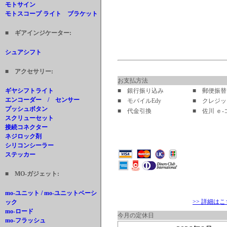
モトサイン
モトスコープ ライト ブラケット
■ ギアインジケーター:
シュアシフト
■ アクセサリー:
お支払方法
■ 銀行振り込み
■ 郵便振替
ギヤシフトライト
エンコーダー / センサー
■ モバイルEdy
■ クレジ
プッシュボタン
■ 代金引換
■ 佐川 ｅ
スクリューセット
接続コネクター
ネジロック剤
シリコンシーラー
ステッカー
■ MO-ガジェット:
mo-ユニット / mo-ユニットベーシ
>> 詳細は
ック
mo-ロード
今月の定休日
mo-フラッシュ