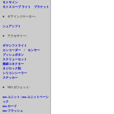
モトサイン
モトスコープ ライト ブラケット
■ ギアインジケーター:
シュアシフト
■ アクセサリー:
ギヤシフトライト
エンコーダー / センサー
プッシュボタン
スクリューセット
接続コネクター
ネジロック剤
シリコンシーラー
ステッカー
■ MO-ガジェット:
mo-ユニット / mo-ユニットベーシ
ック
mo-ロード
mo-フラッシュ