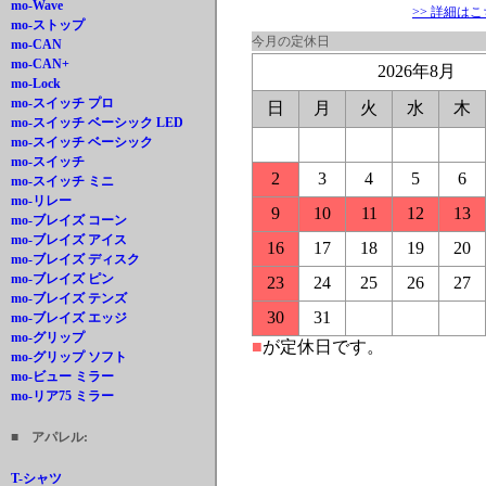
mo-Wave
>> 詳細は
mo-ストップ
今月の定休日
mo-CAN
mo-CAN+
2026年8月
mo-Lock
mo-スイッチ プロ
日
月
火
水
木
mo-スイッチ ベーシック LED
mo-スイッチ ベーシック
mo-スイッチ
2
3
4
5
6
mo-スイッチ ミニ
mo-リレー
9
10
11
12
13
mo-ブレイズ コーン
mo-ブレイズ アイス
16
17
18
19
20
mo-ブレイズ ディスク
mo-ブレイズ ピン
23
24
25
26
27
mo-ブレイズ テンズ
30
31
mo-ブレイズ エッジ
mo-グリップ
■
が定休日です。
mo-グリップ ソフト
mo-ビュー ミラー
mo-リア75 ミラー
■ アパレル:
T-シャツ