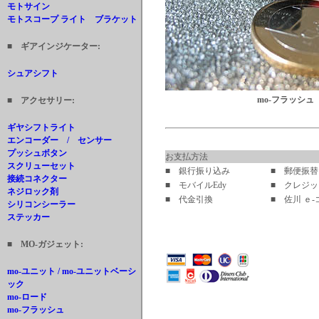
モトサイン
モトスコープ ライト ブラケット
■ ギアインジケーター:
シュアシフト
mo-フラッシュ
■ アクセサリー:
ギヤシフトライト
エンコーダー / センサー
プッシュボタン
お支払方法
スクリューセット
■ 銀行振り込み
■ 郵便振替
接続コネクター
■ モバイルEdy
■ クレジ
ネジロック剤
■ 代金引換
■ 佐川 ｅ
シリコンシーラー
ステッカー
■ MO-ガジェット:
mo-ユニット / mo-ユニットベーシ
ック
mo-ロード
mo-フラッシュ