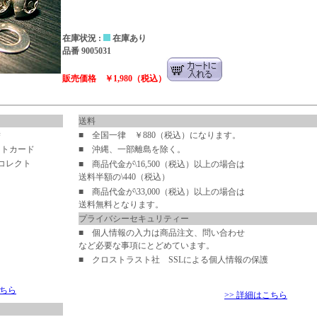
在庫状況 :
在庫あり
品番 9005031
販売価格 ￥1,980（税込）
送料
替
■ 全国一律 ￥880（税込）になります。
ットカード
■ 沖縄、一部離島を除く。
-コレクト
■ 商品代金が\16,500（税込）以上の場合は
送料半額の\440（税込）
■ 商品代金が\33,000（税込）以上の場合は
送料無料となります。
プライバシーセキュリティー
■ 個人情報の入力は商品注文、問い合わせ
など必要な事項にとどめています。
■ クロストラスト社 SSLによる個人情報の保護
こちら
>> 詳細はこちら