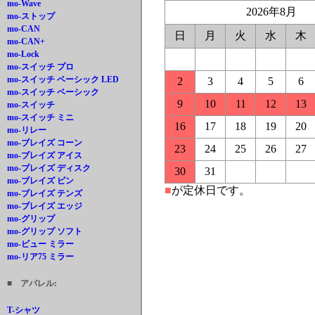
mo-Wave
2026年8月
mo-ストップ
mo-CAN
日
月
火
水
木
mo-CAN+
mo-Lock
mo-スイッチ プロ
mo-スイッチ ベーシック LED
2
3
4
5
6
mo-スイッチ ベーシック
9
10
11
12
13
mo-スイッチ
mo-スイッチ ミニ
16
17
18
19
20
mo-リレー
mo-ブレイズ コーン
23
24
25
26
27
mo-ブレイズ アイス
mo-ブレイズ ディスク
30
31
mo-ブレイズ ピン
■
が定休日です。
mo-ブレイズ テンズ
mo-ブレイズ エッジ
mo-グリップ
mo-グリップ ソフト
mo-ビュー ミラー
mo-リア75 ミラー
■ アパレル:
T-シャツ