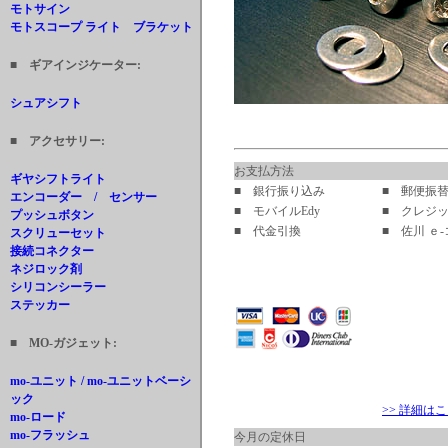
モトサイン
モトスコープ ライト ブラケット
■ ギアインジケーター:
シュアシフト
■ アクセサリー:
お支払方法
ギヤシフトライト
■ 銀行振り込み
■ 郵便振
エンコーダー / センサー
■ モバイルEdy
■ クレジ
プッシュボタン
■ 代金引換
■ 佐川 ｅ
スクリューセット
接続コネクター
ネジロック剤
シリコンシーラー
ステッカー
■ MO-ガジェット:
mo-ユニット / mo-ユニットベーシ
ック
>> 詳細は
mo-ロード
mo-フラッシュ
今月の定休日