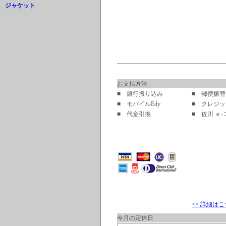
ジャケット
お支払方法
■ 銀行振り込み
■ 郵便振替
■ モバイルEdy
■ クレジ
■ 代金引換
■ 佐川 ｅ
>> 詳細は
今月の定休日