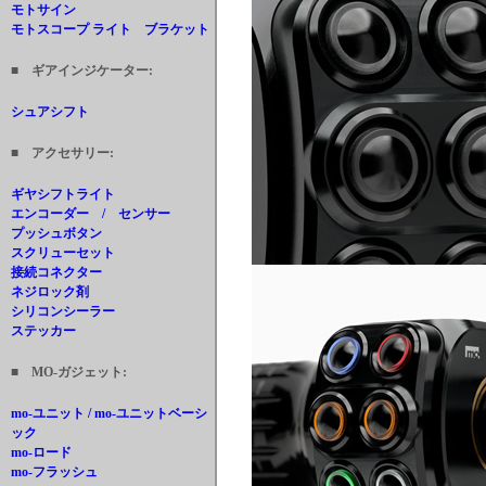
モトサイン
モトスコープ ライト ブラケット
■ ギアインジケーター:
シュアシフト
■ アクセサリー:
ギヤシフトライト
エンコーダー / センサー
プッシュボタン
スクリューセット
接続コネクター
ネジロック剤
シリコンシーラー
ステッカー
■ MO-ガジェット:
mo-ユニット / mo-ユニットベーシ
ック
mo-ロード
mo-フラッシュ