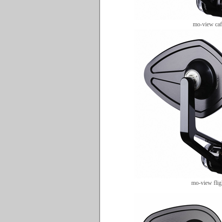
mo-view caf
mo-view flig