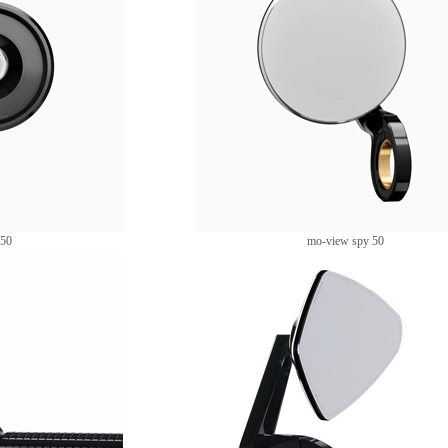
 50
mo-view spy 50