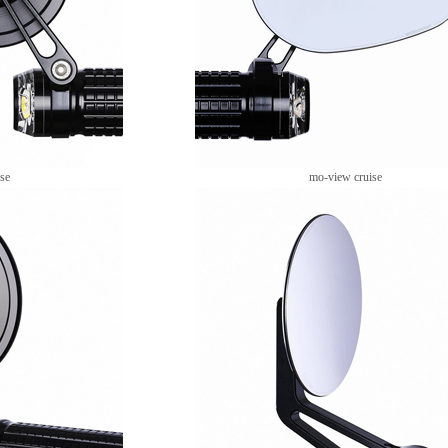
se
mo-view cruise