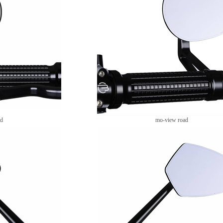
ad
mo-view road