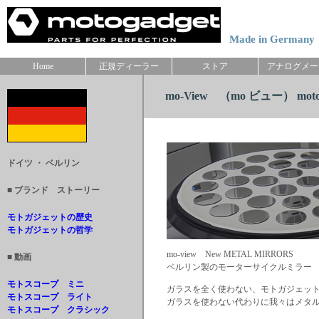
Made in Germany
Home
正規ディーラー
ストア
アナログメー
mo-View （mo ビュー） motog
ドイツ ・ ベルリン
■ ブランド ストーリー
モトガジェットの歴史
モトガジェットの哲学
mo-view New METAL MIRRORS
■
動画
ベルリン製のモーターサイクルミラー
モトスコープ ミニ
ガラスを全く使わない、モトガジェットの
モトスコープ ライト
ガラスを使わない代わりに我々はメタ
モトスコープ クラシック