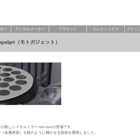
ター
デジタルメーター
ブラケット
エレクトリクス
グリッ
adget
（モトガジェット）
新しいメタルミラー mo-viewの登場です。
ル（金属表面）を鏡のように輝かせる技術を開発しました。