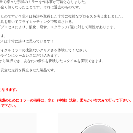
軽量で様々な形状のミラーを作る事が可能となりました。
が全く無くなったことです。それは過去のものです。
したのですか？我々は特許を取得した非常に複雑なプロセスを考え出しました。
工具を用いてフライカッティングで製造される。
プロセスにより、酸化、腐食、スクラッチ(傷)に対して耐性があります。
ます。
我々は非常に誇りに思っています！
サイクルミラーの比類ないクリアさを体験してください。
のラインにシームレスに溶け込みます。
から選択でき、あなたの個性を反映したスタイルを実現できます。
と安全な走行を両立させた製品です。
称となります。
保護のためにミラーの清掃は、水と（中性）洗剤、柔らかい布のみで行って下さい
いで下さい。