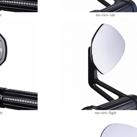
e
mo-view cafe
ht
mo-view flight