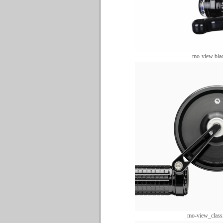
mo-view bla
mo-view_class