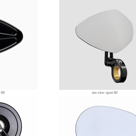
 60
mo-view sport 60