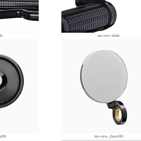
de
mo-view blade
ic60
mo-view_classic60