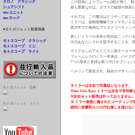
クロノ クラシック
この技術によりフレーム(縁)が無く、
シュアシフト
最も重要なのは、ガラスの破損や脱落
mo-ユニット
それでは、この魔法はどうやって起こ
mo-ロック
ミラーは、超精密機械でダイヤモンド
真空中での複雑なプラズマコーティング
■
モトガジェット装着画像
新しいミラーの未来が現在起こってい
モトスコープ クラシック
今日あなたにそれを提示することを、
モトスコープ ミニ
ガラスなしのアルミニウム製モーター
モトスコープ ライト
フレームレスのミラー本体は、バイク
7つの形状と多様な取り付けオプション
ベルリンで製造され、独自のデザイン
※ミラーは左右で共通品となります。
モトガジェット 日本
※mo-View Race ミラーは左右で非対
※左右セット販売は行っておりません。
※ ミラー表面に施されたコーティング
モトガジェット ドイツ
絶対に研磨剤入りの汚れ落しを使わな